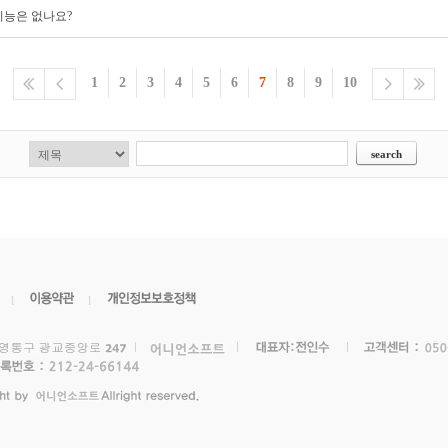
기능은 없나요?
1
2
3
4
5
6
7
8
9
10
l
l