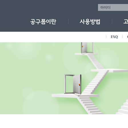
l
FAQ
l